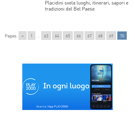
Placidini svela luoghi, itinerari, sapori e
tradizioni del Bel Paese
Pages:
«
1
...
63
64
65
66
67
68
69
70