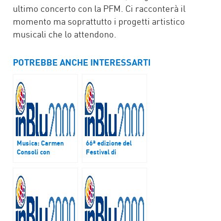
ultimo concerto con la PFM. Ci racconterà il
momento ma soprattutto i progetti artistico
musicali che lo attendono.
POTREBBE ANCHE INTERESSARTI
Musica: Carmen
66ª edizione del
Consoli con
Festival di
‘L’abitudine di
Sanremo: Paola De
tornare” si racconta
Simone intervista
a inBlu Radio
Ezio Bosso