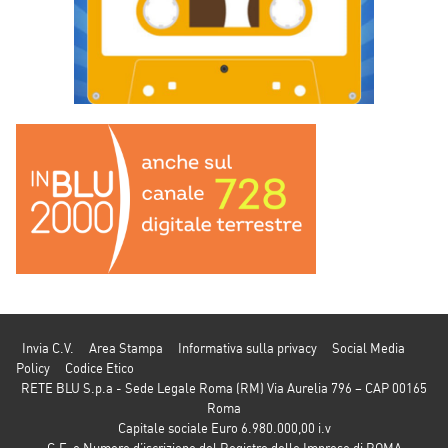
Invia C.V.
Area Stampa
Informativa sulla privacy
Social Media
Policy
Codice Etico
RETE BLU S.p.a - Sede Legale Roma (RM) Via Aurelia 796 – CAP 00165
Roma
Capitale sociale Euro 6.980.000,00 i.v
C.F. e Numero d’iscrizione del Registro delle Imprese di ROMA