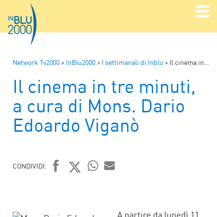
Network Tv2000
>
InBlu2000
>
I settimanali di Inblu
>
Il cinema in tre minuti, a cura di Mons. Dario Edoardo Viganò
Il cinema in tre minuti,
a cura di Mons. Dario
Edoardo Viganò
CONDIVIDI:
FACEBOOK
TWITTER
WHATSAPP
MAIL
A partire da lunedì 11