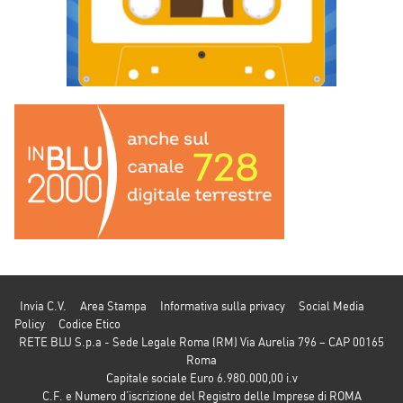
Invia C.V.
Area Stampa
Informativa sulla privacy
Social Media
Policy
Codice Etico
RETE BLU S.p.a - Sede Legale Roma (RM) Via Aurelia 796 – CAP 00165
Roma
Capitale sociale Euro 6.980.000,00 i.v
C.F. e Numero d’iscrizione del Registro delle Imprese di ROMA