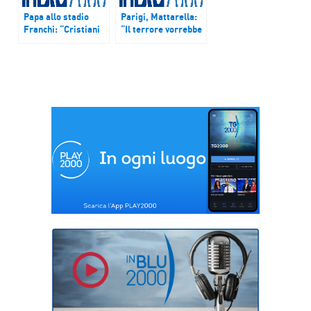
Papa allo stadio
Parigi, Mattarella:
Franchi: “Cristiani
“Il terrore vorrebbe
devono andare
snaturarci, ma noi
controcorrente”
non ci piegheremo”