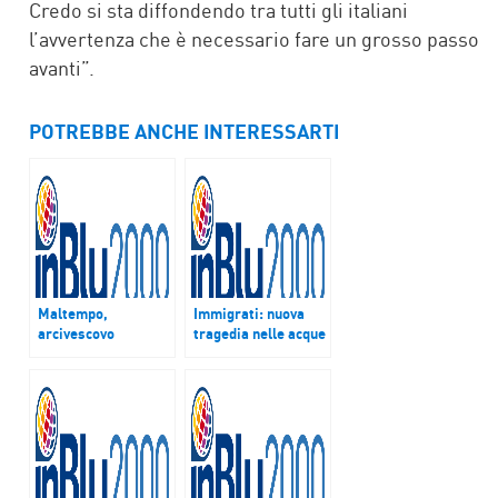
Credo si sta diffondendo tra tutti gli italiani
l’avvertenza che è necessario fare un grosso passo
avanti”.
POTREBBE ANCHE INTERESSARTI
Maltempo,
Immigrati: nuova
arcivescovo
tragedia nelle acque
Benevento:
greche, affondano 2
“Provincia in
barconi. 22 morti
ginocchio. Dalla
Caritas 7500 pasti
caldi”