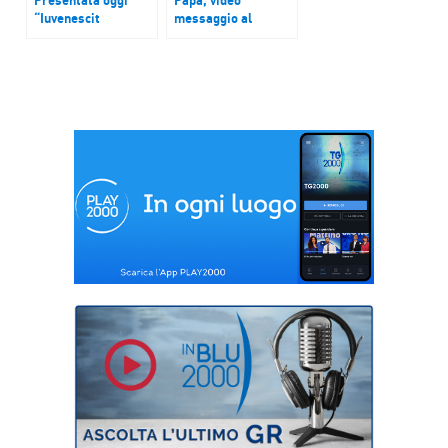
“Iuvenescit
messaggio al
Ecclesia”, la Lettera
popolo: “In Messico
per la dottrina della
come missionario di
Fede sulla relazione
pace”
tra gerarchie e
nuove realtà