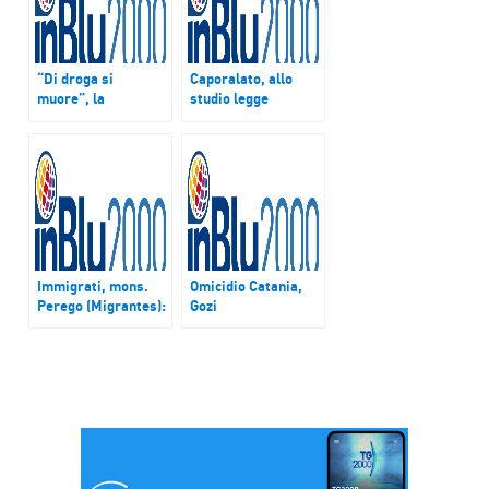
“Di droga si
Caporalato, allo
muore”, la
studio legge
testimonianza della
confisca beni a
mamma di Maria,
imprese irregolari.
una giovane che ha
Fai-Cisl: “Bene
rischiato la vita
governo. Lanciare
controffensiva”
Immigrati, mons.
Omicidio Catania,
Perego (Migrantes):
Gozi
“Da Gran Bretagna
(sottosegretario
un altro muro
Affari europei):
innalzato”
“Salvini e Meloni
saltano su morti per
qualche punto su
sondaggi”