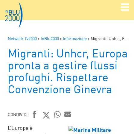
Network Tv2000
>
InBlu2000
>
Informazione
>
Migranti: Unhcr, Europa pronta a gestire flussi profughi. Rispettare Convenzione Ginevra
Migranti: Unhcr, Europa
pronta a gestire flussi
profughi. Rispettare
Convenzione Ginevra
CONDIVIDI:
FACEBOOK
TWITTER
WHATSAPP
MAIL
L’Europa è