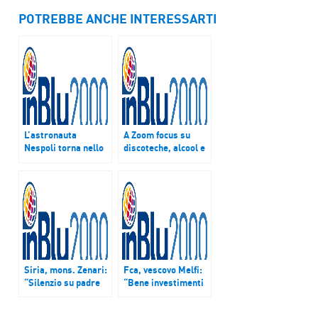
POTREBBE ANCHE INTERESSARTI
L’astronauta
A Zoom focus su
Nespoli torna nello
discoteche, alcool e
Spazio a 60 anni:
droghe. Don Rigoldi:
“Sono pronto”
“Dobbiamo tornare
nelle scuole a
parlare con i
giovani”
Siria, mons. Zenari:
Fca, vescovo Melfi:
“Silenzio su padre
“Bene investimenti
Dall’Oglio è
Fiat ma logica
inquietante”
profitto sfalda