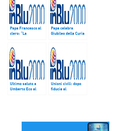
Papa Francesco al
Papa celebra
clero: “La
Giubileo della Curia
tentazione più forte
Romana: “Siate
è la rassegnazione”
collaboratori di Dio”
Ultimo saluto a
Unioni civili: dopo
Umberto Eco al
fiducia al
Castello Sforzesco
maxiemendamento
di Milano. Giannini:
prende vita nuova
“Un grande
maggioranza
maestro, sua
lezione non ci
abbandona”