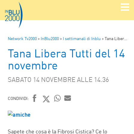
Network Tv2000
>
InBlu2000
>
I settimanali di Inblu
>
Tana Libera Tutti del 14 novembre
Tana Libera Tutti del 14
novembre
SABATO 14 NOVEMBRE ALLE 14.36
CONDIVIDI:
FACEBOOK
TWITTER
WHATSAPP
MAIL
Sapete che cosa è la Fibrosi Cistica? Ce lo