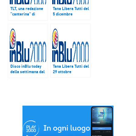
TLT, una redazione
Tana Libera Tutti del
“canterina” di
5 dicembre
talenti nascosti
Disco inBlu today
Tana Libera Tutti del
della settimana dal
29 ottobre
17 al 22 ottobre:
Rolling Stones/Just
your fool