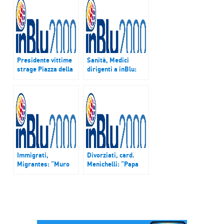
Presidente vittime
Sanità, Medici
strage Piazza della
dirigenti a inBlu:
Loggia a inBlu
“Mobilitazione in
Radio: “Dopo 41
autunno contro
anni affermata la
tagli”
verità”
Immigrati,
Divorziati, card.
Migrantes: “Muro
Menichelli: “Papa
ungherese ?
chiede alla Chiesa di
Rischiamo ritorno a
esercitare
nazionalismi”
maternità
attraverso
l’accoglienza”