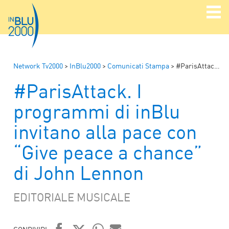
Network Tv2000
>
InBlu2000
>
Comunicati Stampa
>
#ParisAttack. I programmi di inBlu invitano alla pace con “Give peace a chance” di John Lennon
#ParisAttack. I
programmi di inBlu
invitano alla pace con
“Give peace a chance”
di John Lennon
EDITORIALE MUSICALE