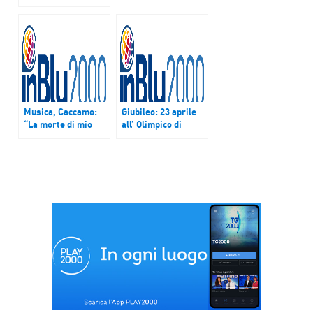
nella genetica della
“Italiani si sono
musica”
riavvicinati al loro
patrimonio”
Musica, Caccamo:
Giubileo: 23 aprile
“La morte di mio
all’ Olimpico di
padre mi ha
Roma oltre 70 mila
insegnato a donarmi
ragazzi con Fragola,
agli altri”.
Michielin, Dear Jack