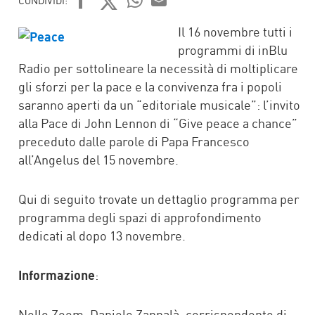
CONDIVIDI:
FACEBOOK
TWITTER
WHATSAPP
MAIL
Il 16 novembre tutti i
programmi di inBlu
Radio per sottolineare la necessità di moltiplicare
gli sforzi per la pace e la convivenza fra i popoli
saranno aperti da un “editoriale musicale”: l’invito
alla Pace di John Lennon di “Give peace a chance”
preceduto dalle parole di Papa Francesco
all’Angelus del 15 novembre.
Qui di seguito trovate un dettaglio programma per
programma degli spazi di approfondimento
dedicati al dopo 13 novembre.
Informazione
:
Nello Zoom: Daniele Zappalà, corrispondente di