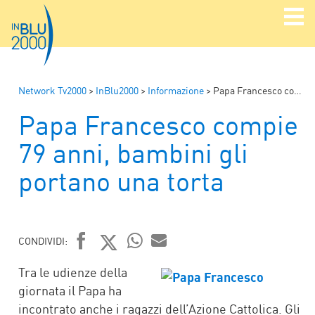
Network Tv2000
>
InBlu2000
>
Informazione
>
Papa Francesco compie 79 anni, bambini gli portano una torta
Papa Francesco compie
79 anni, bambini gli
portano una torta
CONDIVIDI:
FACEBOOK
TWITTER
WHATSAPP
MAIL
Tra le udienze della
giornata il Papa ha
incontrato anche i ragazzi dell’Azione Cattolica. Gli