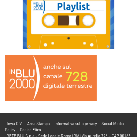
Invia C.V.
Area Stampa
Informativa sulla privacy
Social Media
Policy
Codice Etico
RETE BLU S.p.a - Sede Legale Roma (RM) Via Aurelia 796 – CAP 00165