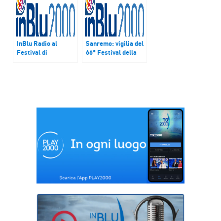
InBlu Radio al
Sanremo: vigilia del
Festival di
66° Festival della
Sanremo, alla
canzone, cresce la
scoperta della
voglia di musica
musica italiana