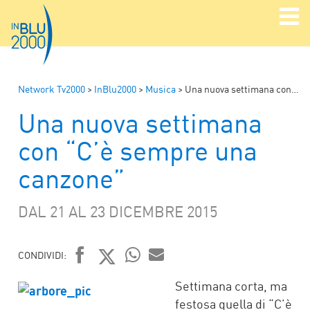
Network Tv2000
>
InBlu2000
>
Musica
>
Una nuova settimana con “C’è sempre una canzone”
Una nuova settimana
con “C’è sempre una
canzone”
DAL 21 AL 23 DICEMBRE 2015
CONDIVIDI:
FACEBOOK
TWITTER
WHATSAPP
MAIL
Settimana corta, ma
festosa quella di “C’è