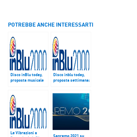
POTREBBE ANCHE INTERESSARTI
Disco inBlu today,
Disco inblu today,
proposta musicale
proposta settimana:
della settimana su
Sarà come
inBlu radio è
abbracciarsi di
Poetica di Cesare
Pacifico
Cremonini
Le Vibrazioni a
Sanremo 2021 su