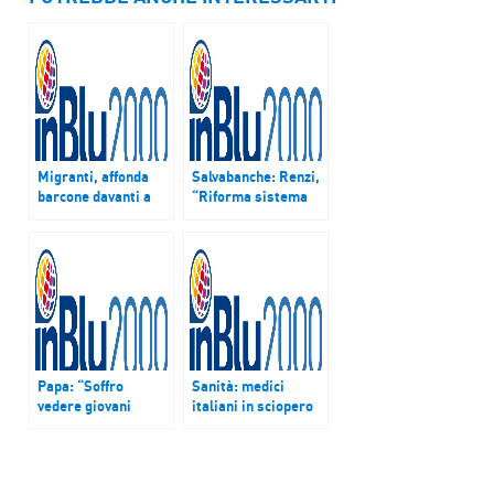
Migranti, affonda
Salvabanche: Renzi,
barcone davanti a
“Riforma sistema
isola greca: morti 5
credito è urgente”
bambini
Papa: “Soffro
Sanità: medici
vedere giovani
italiani in sciopero
senza lavoro”
contro tagli