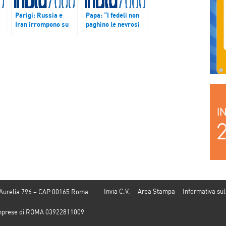
Parigi: Russia e
Papa: “I fedeli non
Iran irrompono su
paghino le nevrosi
scenario
dei preti. Sacerdoti
geopolitico.
sono apostoli della
L’analisi di Nicola
gioia”.
Pedde
Invia C.V.
Area Stampa
Informativa sul
 Aurelia 796 – CAP 00165 Roma
e Imprese di ROMA 03922811009