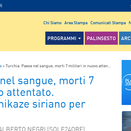
IR
Chi Siamo
Area Stampa
Comunicati Stampa
N
PROGRAMMI
PALINSESTO
ARC
e
>
Turchia: Paese nel sangue, morti 7 militari in nuovo attentato. Identificato kamikaze siriano per strage Ankara
nel sangue, morti 7
o attentato.
mikaze siriano per
 ALBERTO NEGRI (SOLE24ORE)