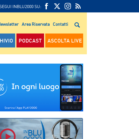
SEGUI INBLU2000 SU:
FEED
FACEBOOK
TWITTER
FEED
RSS
ewsletter
Area Riservata
Contatti
RSS
HIVIO
PODCAST
ASCOLTA LIVE