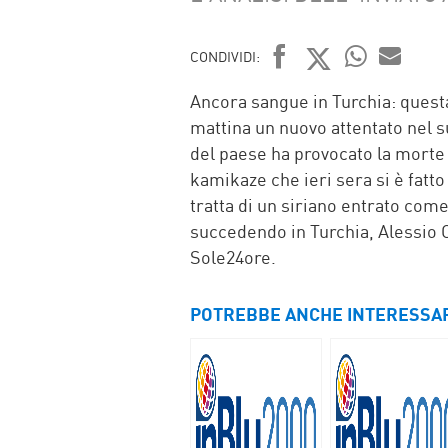
CONDIVIDI:
FACEBOOK
TWITTER
WHATSAP
MAIL
Ancora sangue in Turchia: quest
mattina un nuovo attentato nel s
del paese ha provocato la morte di
kamikaze che ieri sera si è fatt
tratta di un siriano entrato come
succedendo in Turchia, Alessio O
Sole24ore.
POTREBBE ANCHE INTERESSA