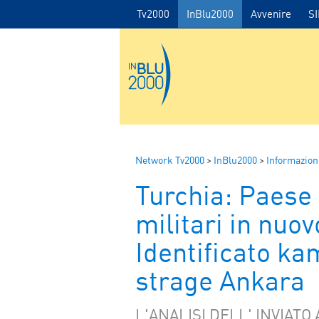
Tv2000
InBlu2000
Avvenire
S
Network Tv2000
>
InBlu2000
>
Informazion
Turchia: Paese 
militari in nuov
Identificato ka
strage Ankara
L'ANALISI DELL' INVIATO