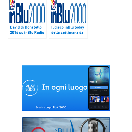
David di Donatello
Il disco inBlu today
2016 su inBlu Radio
della settimana da
con “C’è Sempre
lunedì 27 febbraio a
Una Canzone”
sabato 4 marzo è
Love di Lana Del Rey