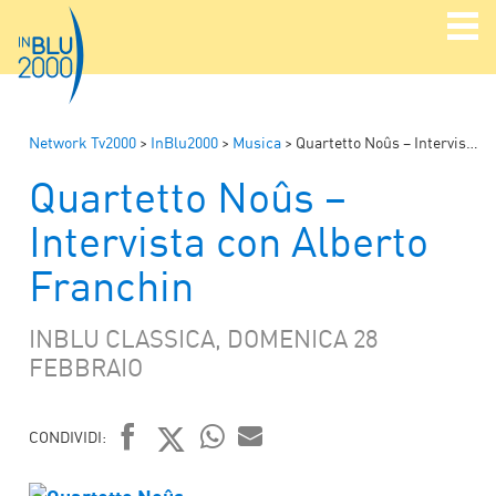
Network Tv2000
>
InBlu2000
>
Musica
>
Quartetto Noûs – Intervista con Alberto Franchin
Quartetto Noûs –
Intervista con Alberto
Franchin
INBLU CLASSICA, DOMENICA 28
FEBBRAIO
CONDIVIDI:
FACEBOOK
TWITTER
WHATSAPP
MAIL