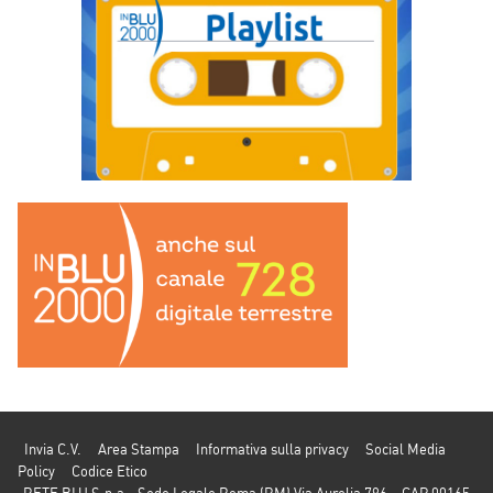
Invia C.V.
Area Stampa
Informativa sulla privacy
Social Media
Policy
Codice Etico
RETE BLU S.p.a - Sede Legale Roma (RM) Via Aurelia 796 – CAP 00165