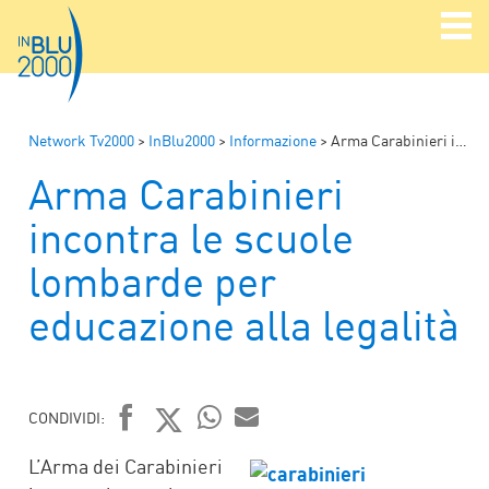
Network Tv2000
>
InBlu2000
>
Informazione
>
Arma Carabinieri incontra le scuole lombarde per educazione alla legalità
Arma Carabinieri
incontra le scuole
lombarde per
educazione alla legalità
CONDIVIDI:
FACEBOOK
TWITTER
WHATSAPP
MAIL
L’Arma dei Carabinieri