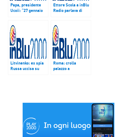
Papa, presidente
Ettore Scola a inBlu
Ucoii: “27 gennaio
Radio parlava di
potrebbe visitare
Mafia: “Confisca
Moschea di Roma”.
beni elimina suo
potere”
Litvinenko: ex spia
Roma: crolla
Russa uccisa su
palazzo a
ordine di Putin.
lungotevere
Mosca: “Inchiesta
Flaminio, aperta
politicizzata”
inchiesta