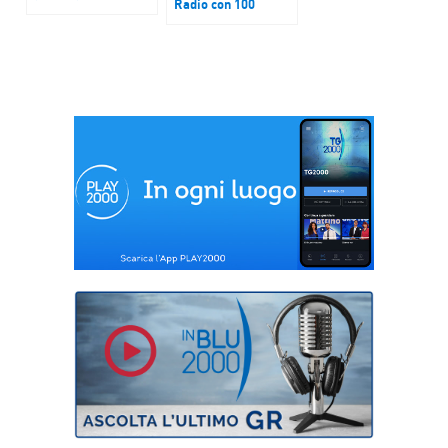
Radio con 100
mai litigato con
canzoni per i giovani
Lucio”
della Gmg