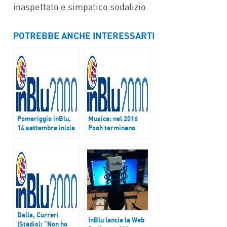
inaspettato e simpatico sodalizio.
POTREBBE ANCHE INTERESSARTI
Pomeriggio inBlu,
Musica: nel 2016
14 settembre inizia
Pooh terminano
la nuova stagione.
carriera dopo 50
Ospite Dolcenera,
anni di successi. I
cantante di
ricordi di Red
successo e tennista
Canzian
mancata
Dalla, Curreri
InBlu lancia la Web
(Stadio): “Non ho