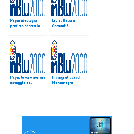
Papa: ideologia
Libia, Italia e
profitto contro la
Comunità
festa. Martirani:
internazionale
“Francesco invita il
condannano atti
potere ad uscire da
barbarici dell’Isis. A
economia che
Zoom l’esperto di
uccide”
geopolitica
Papa: lavoro non sia
Immigrati, card.
ostaggio del
Montenegro
profitto. A Zoom
(Caritas): “Ormai è
focus con un
una strage. Ue e
economista e il
Onu si muovono solo
vescovo di Melfi
ora”