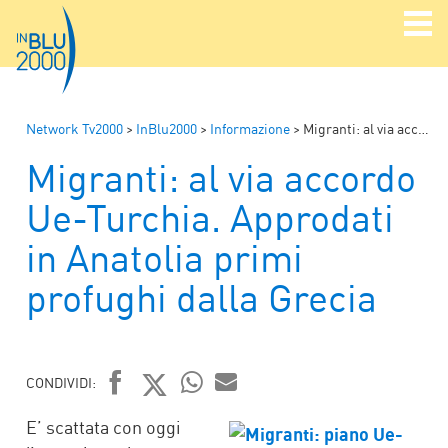
Network Tv2000
>
InBlu2000
>
Informazione
>
Migranti: al via accordo Ue-Turchia. Approdati in Anatolia primi profughi dalla Grecia
Migranti: al via accordo
Ue-Turchia. Approdati
in Anatolia primi
profughi dalla Grecia
CONDIVIDI:
FACEBOOK
TWITTER
WHATSAPP
MAIL
E’ scattata con oggi