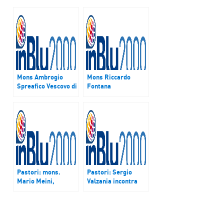
Mons Ambrogio
Mons Riccardo
Spreafico Vescovo di
Fontana
Frosinone – Veroli –
Arcivescovo di
Ferentino, è l’ospite
Arezzo, è l’ospite
della puntata di
della puntata di
“Pastori” del 19 e
“Pastori” del 13 e
20 dicembre
14 febbraio
Pastori: mons.
Pastori: Sergio
Mario Meini,
Valzania incontra
Vescovo di Fiesole,
monsignor Renato
è l’ospite della
Boccardo,
puntata del 5 e 6
arcivescovo di
novembre
Spoleto-Norcia –