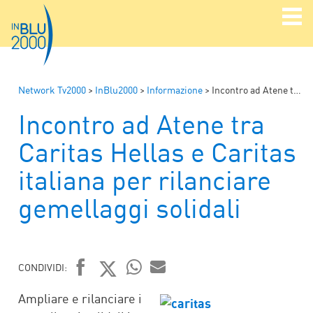
Network Tv2000
>
InBlu2000
>
Informazione
>
Incontro ad Atene tra Caritas Hellas e Caritas italiana per rilanciare gemellaggi solidali
Incontro ad Atene tra
Caritas Hellas e Caritas
italiana per rilanciare
gemellaggi solidali
CONDIVIDI:
FACEBOOK
TWITTER
WHATSAPP
MAIL
Ampliare e rilanciare i