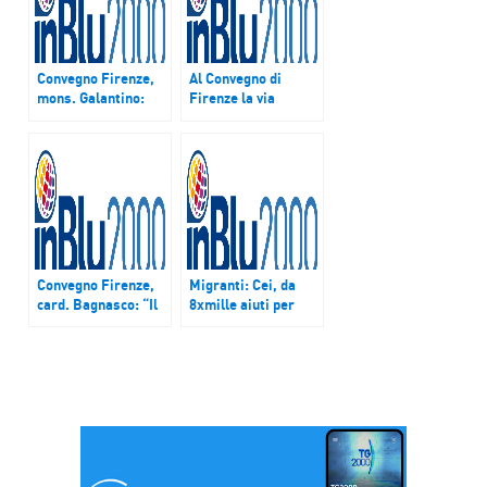
Convegno Firenze,
Al Convegno di
mons. Galantino:
Firenze la via
“Papa contento di
‘Annunciare’ con
vedere Chiesa
Francesca Simeoni
italiana che non si
risparmia”
Convegno Firenze,
Migranti: Cei, da
card. Bagnasco: “Il
8xmille aiuti per
Papa ci ha
Balcani e Sud Sudan
illuminato. Chiesa
camminerà su
sentieri nuovi”