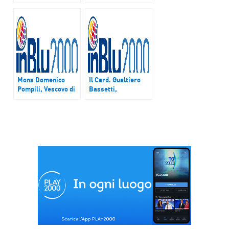
Arcivescovo di
Pesaro, è l’ospite
Sassari, è l’ospite
della puntata di
della puntata di
“Pastori” del 12 e
“Pastori” del 20 e
13 marzo
21 febbraio
Mons Domenico
Il Card. Gualtiero
Pompili, Vescovo di
Bassetti,
Rieti, è l’ospite
Arcivescovo di
della puntata di
Perugia, è l’ospite
“Pastori” del 21 e
della puntata di
22 maggio
“Pastori” del 28 e
29 maggio