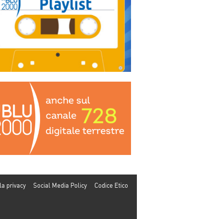
la privacy
Social Media Policy
Codice Etico