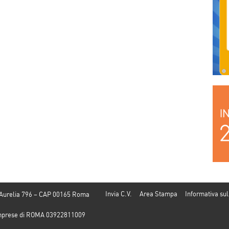
Invia C.V.
Area Stampa
Informativa sul
 Aurelia 796 – CAP 00165 Roma
e Imprese di ROMA 03922811009