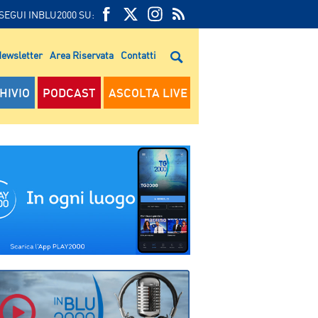
SEGUI INBLU2000 SU:
FEED
FACEBOOK
TWITTER
FEED
RSS
ewsletter
Area Riservata
Contatti
RSS
HIVIO
PODCAST
ASCOLTA LIVE