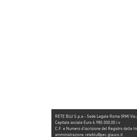
RETE BLU S.p.a - Sede Legale Roma (RM) Via
Capitale sociale Euro 6.980.000,00 i.v
C.F. e Numero d’iscrizione del Registro dell
amministrazione.reteblu@pec.glauco.it