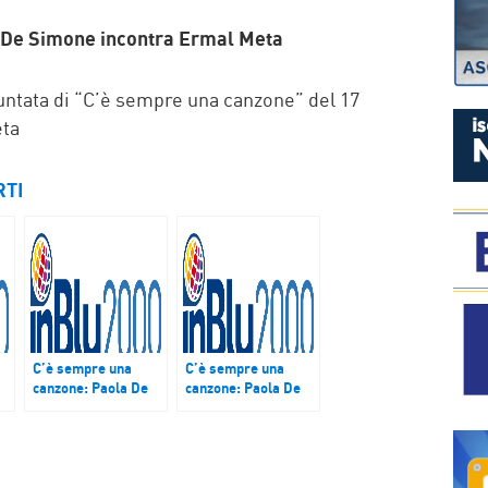
P
 De Simone incontra Ermal Meta
ntata di “C’è sempre una canzone” del 17
eta
RTI
C’è sempre una
C’è sempre una
canzone: Paola De
canzone: Paola De
Simone incontra
Simone incontra
l
Bungaro – Podcast
Paradiso
del 2 giugno 2017
(TheGiornalisti) –
Podcast del 23
gennaio 2017