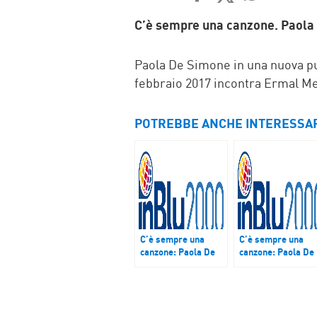
FACEBOOK
TWITTER
WHATSAP
MAIL
C’è sempre una canzone. Paola
Paola De Simone in una nuova pu
febbraio 2017 incontra Ermal M
POTREBBE ANCHE INTERESSA
C’è sempre una
C’è sempre una
canzone: Paola De
canzone: Paola De
Simone incontra
Simone incontra
Chiara Civello –
DjJad – Podcast de
Podcast del 31
1 giugno 2017
marzo 2017