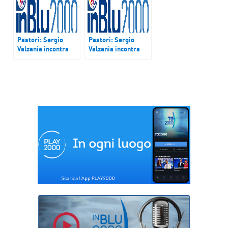
Pastori: Sergio
Pastori: Sergio
Valzania incontra
Valzania incontra
mons. Ignazio Sanna
mons. Marco
arcivescovo di
Brunetti vescovo di
Oristano – Podcast
Alba – Podcast del
del 23 e 24 dicembre
13 e 14 gennaio
2017
2018