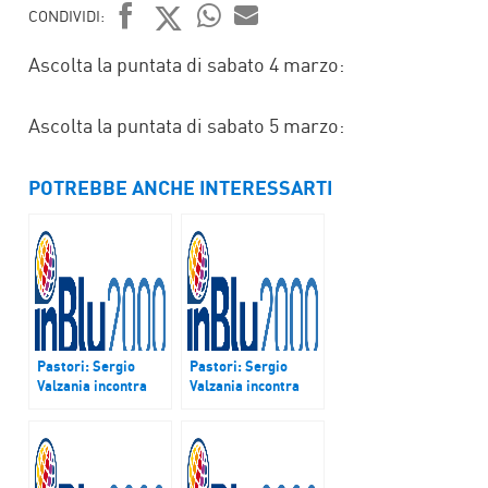
CONDIVIDI:
FACEBOOK
TWITTER
WHATSAPP
MAIL
Ascolta la puntata di sabato 4 marzo:
Ascolta la puntata di sabato 5 marzo:
POTREBBE ANCHE INTERESSARTI
Pastori: Sergio
Pastori: Sergio
Valzania incontra
Valzania incontra
mons. Gabriele
mons. Raffaello
Mana vescovo di
Martinelli vescovo
Biella – Podcast del
di Frascati –
6 e 7 maggio 2017
Podcast del 20 e 21
maggio 2017