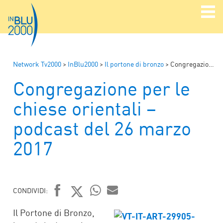
Network Tv2000
>
InBlu2000
>
Il portone di bronzo
>
Congregazione per le chiese orientali – podcast del 26 marzo 2017
Congregazione per le
chiese orientali –
podcast del 26 marzo
2017
CONDIVIDI:
FACEBOOK
TWITTER
WHATSAPP
MAIL
Il Portone di Bronzo,