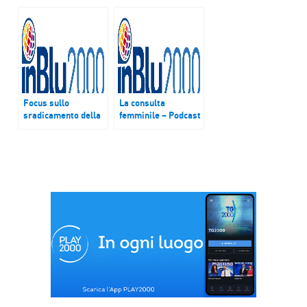
Paolucci
Focus sullo
La consulta
sradicamento della
femminile – Podcast
povertà e
del 12 marzo 2017
sull’imprenditorialità
sostenibile –
Podcast del 19
febbraio 2017