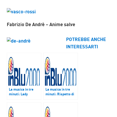
Fabrizio De Andrè – Anime salve
POTREBBE ANCHE
INTERESSARTI
La musica in tre
La musica in tre
minuti: Lady
minuti: Rispetto di
Marmalade di Patty
Zucchero – Podcast
La Belle – Podcast
del 23 marzo 2017
del 2 marzo 2017