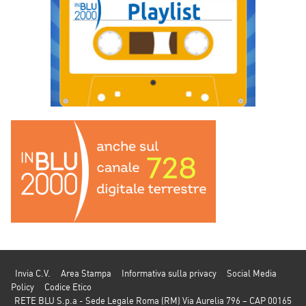
Invia C.V.
Area Stampa
Informativa sulla privacy
Social Media
Policy
Codice Etico
RETE BLU S.p.a - Sede Legale Roma (RM) Via Aurelia 796 – CAP 00165