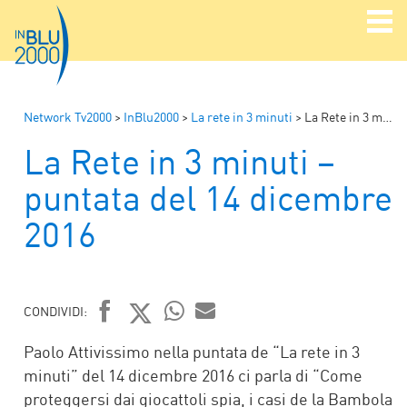
Network Tv2000
>
InBlu2000
>
La rete in 3 minuti
>
La Rete in 3 minuti – puntata del 14 dicembre 2016
La Rete in 3 minuti –
puntata del 14 dicembre
2016
CONDIVIDI:
FACEBOOK
TWITTER
WHATSAPP
MAIL
Paolo Attivissimo nella puntata de “La rete in 3
minuti” del 14 dicembre 2016 ci parla di “Come
proteggersi dai giocattoli spia, i casi de la Bambola