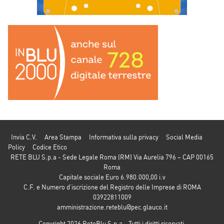
Invia C.V.
Area Stampa
Informativa sulla privacy
Social Media
Policy
Codice Etico
RETE BLU S.p.a - Sede Legale Roma (RM) Via Aurelia 796 – CAP 00165
Roma
Capitale sociale Euro 6.980.000,00 i.v
C.F. e Numero d’iscrizione del Registro delle Imprese di ROMA
03922811009
amministrazione.reteblu@pec.glauco.it
Copyright 2026 ReteBlu S.p.a - Tutti i diritti riservati.