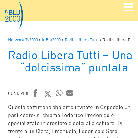
Network Tv2000
>
InBlu2000
>
Radio Libera Tutti
>
Radio Libera Tutti – Una … “dolcissima” puntata
Radio Libera Tutti – Una
… “dolcissima” puntata
CONDIVIDI:
FACEBOOK
TWITTER
WHATSAPP
MAIL
Questa settimana abbiamo invitato in Ospedale un
pasticcere: si chiama Federico Prodon ed è
specializzato in crostate e dolci al bicchiere. Di
fronte a lui Clara, Emanuela, Federica e Sara,