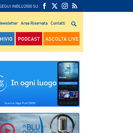
SEGUI INBLU2000 SU:
FEED
FACEBOOK
TWITTER
FEED
RSS
ewsletter
Area Riservata
Contatti
RSS
HIVIO
PODCAST
ASCOLTA LIVE