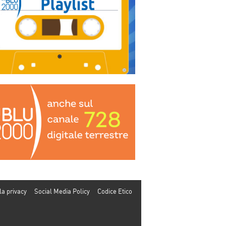
la privacy
Social Media Policy
Codice Etico