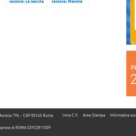
canzone: La nascita
canzone: Mamma
del pc e l’inizio
mia, chi erano mai
20
dell’era tecnologica
gli ABBA – Podcast
– Podcast del 26
del 6 ottobre 2017
settembre 2017
Invia C.V.
Area Stampa
Informativa sul
 Aurelia 796 – CAP 00165 Roma
e Imprese di ROMA 03922811009