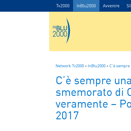
Tv2000
InBlu2000
Avvenire
S
Network Tv2000
>
InBlu2000
>
C'è sempre 
C’è sempre una
smemorato di C
veramente – Po
2017