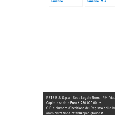
canzone:
canzone: Mia
Woodstock, un
Martini, 70 anni
evento entrato nella
oggi. Podcast del 
leggenda . Podcast
settembre 2017
del 8 settembre
RETE BLU S.p.a - Sede Legale Roma (RM) Via
Capitale sociale Euro 6.980.000,00 i.v
C.F. e Numero d’iscrizione del Registro dell
amministrazione.reteblu@pec.glauco.it