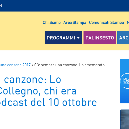
IR
Chi Siamo
Area Stampa
Comunicati Stampa
N
PROGRAMMI
PALINSESTO
ARC
una canzone 2017
>
C’è sempre una canzone: Lo smemorato di Collegno, chi era veramente – Podcast del 10 ottobre 2017
 canzone: Lo
ollegno, chi era
dcast del 10 ottobre