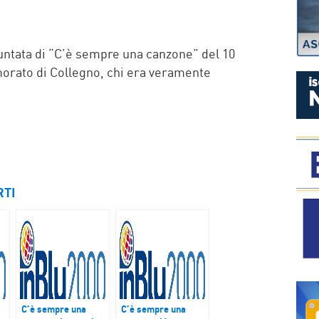
P
ntata di “C’è sempre una canzone” del 10
orato di Collegno, chi era veramente
RTI
C’è sempre una
C’è sempre una