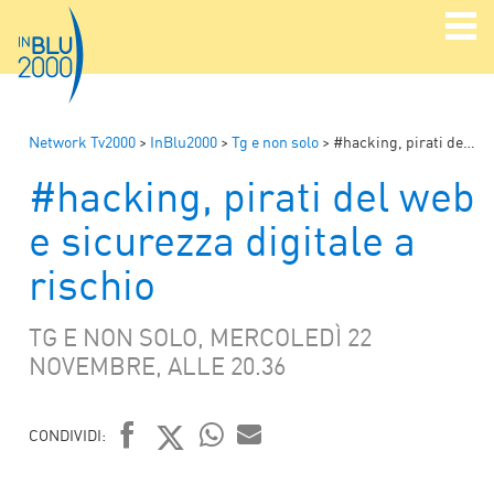
Network Tv2000
>
InBlu2000
>
Tg e non solo
>
#hacking, pirati del web e sicurezza digitale a rischio
#hacking, pirati del web
e sicurezza digitale a
rischio
TG E NON SOLO, MERCOLEDÌ 22
NOVEMBRE, ALLE 20.36
CONDIVIDI:
FACEBOOK
TWITTER
WHATSAPP
MAIL