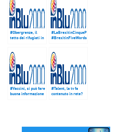
#Obergrenze, il
#LaBrexitinCinqueParole
tetto dei rifugiati in
#BrexitinFiveWords
Germania
#Vaccini, si può fare
#Talent, la tv fa
buona informazione
contenuto in rete?
in rete?