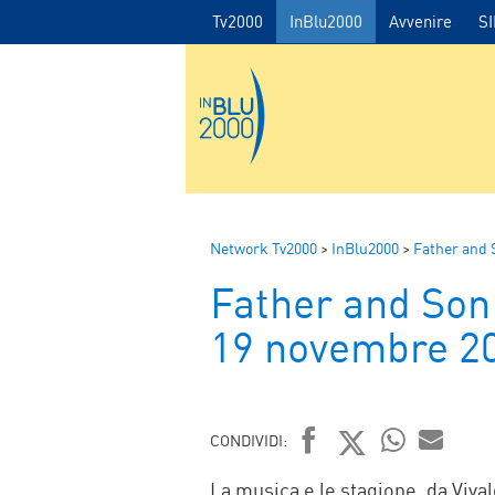
Tv2000
InBlu2000
Avvenire
S
Network Tv2000
>
InBlu2000
>
Father and 
Father and Son 
19 novembre 2
CONDIVIDI:
FACEBOOK
TWITTER
WHATSAP
MAIL
La musica e le stagione, da Vival