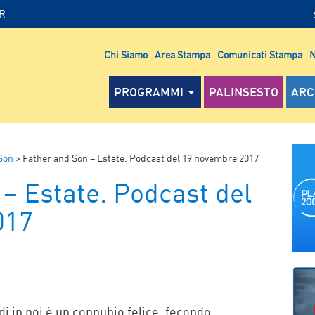
IR
Chi Siamo
Area Stampa
Comunicati Stampa
N
PROGRAMMI
PALINSESTO
ARC
Son
>
Father and Son – Estate. Podcast del 19 novembre 2017
– Estate. Podcast del
017
P
di in poi è un connubio felice, fecondo.