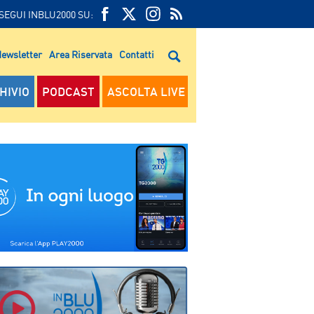
SEGUI INBLU2000 SU:
FEED
FACEBOOK
TWITTER
FEED
RSS
ewsletter
Area Riservata
Contatti
RSS
HIVIO
PODCAST
ASCOLTA LIVE