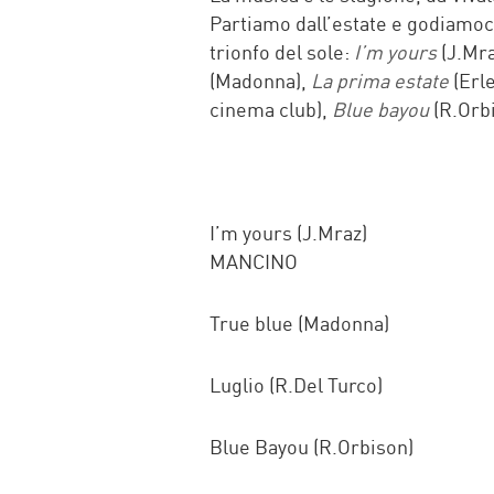
Partiamo dall’estate e godiamoci 
trionfo del sole:
I’m yours
(J.Mra
(Madonna),
La prima estate
(Erl
cinema club),
Blue bayou
(R.Orb
I’m yours (J.Mraz) 
MANCINO
True blue (Madonna)
Luglio (R.Del Turco
Blue Bayou (R.Orbis