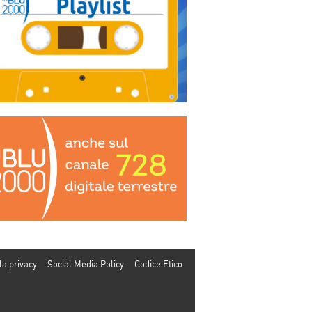
la privacy
Social Media Policy
Codice Etico