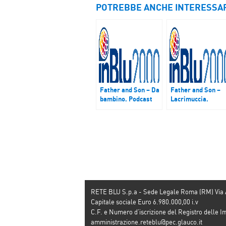
POTREBBE ANCHE INTERESSA
Father and Son – Da
Father and Son –
bambino. Podcast
Lacrimuccia.
del 5 novembre 2017
Podcast del 7
gennaio 2018
RETE BLU S.p.a - Sede Legale Roma (RM) Via
Capitale sociale Euro 6.980.000,00 i.v
C.F. e Numero d’iscrizione del Registro dell
amministrazione.reteblu@pec.glauco.it