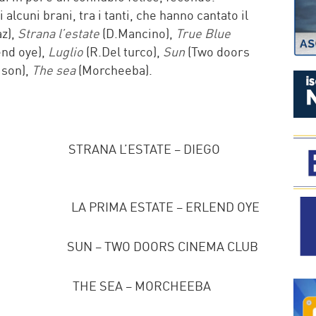
alcuni brani, tra i tanti, che hanno cantato il
z),
Strana l’estate
(D.Mancino),
True Blue
end oye),
Luglio
(R.Del turco),
Sun
(Two doors
ison),
The sea
(Morcheeba).
STRANA L’ESTATE – DIEGO
 LA PRIMA ESTATE – ERLEND OYE
) SUN – TWO DOORS CINEMA CLUB
on) THE SEA – MORCHEEBA