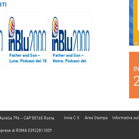
RTI
Father and Son –
Father and Son –
Luna. Podcast del 18
Notte. Podcast del
febbraio 2018
17 giugno 2018
Invia C.V.
Area Stampa
Informativa sul
 Aurelia 796 – CAP 00165 Roma
e Imprese di ROMA 03922811009