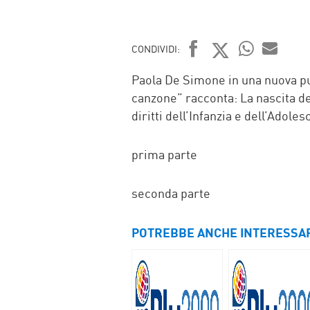
CONDIVIDI:
FACEBOOK
TWITTER
WHATSAP
MAIL
Paola De Simone in una nuova p
canzone” racconta: La nascita de
diritti dell’Infanzia e dell’Adoles
prima parte
seconda parte
POTREBBE ANCHE INTERESSA