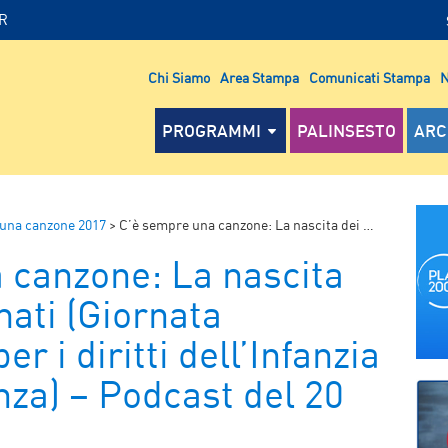
IR
Chi Siamo
Area Stampa
Comunicati Stampa
N
PROGRAMMI
PALINSESTO
ARC
una canzone 2017
>
C’è sempre una canzone: La nascita dei cartoni animati (Giornata internazionale per i diritti dell’Infanzia e dell’Adolescenza) – Podcast del 20 novembre 2017
 canzone: La nascita
mati (Giornata
er i diritti dell’Infanzia
nza) – Podcast del 20