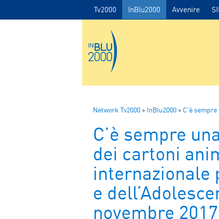
Tv2000
InBlu2000
Avvenire
S
Network Tv2000
>
InBlu2000
>
C'è sempre 
C’è sempre una
dei cartoni ani
internazionale p
e dell’Adolesce
novembre 2017