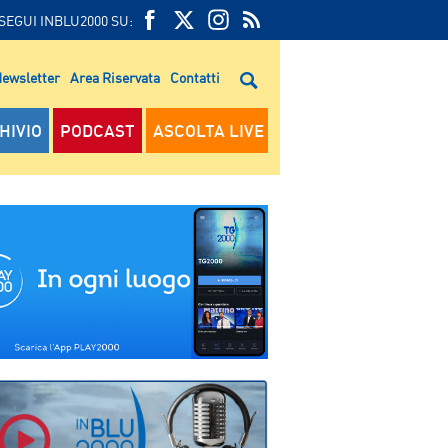
SEGUI INBLU2000 SU:
FEED
FACEBOOK
TWITTER
FEED
RSS
ewsletter
Area Riservata
Contatti
RSS
HIVIO
PODCAST
ASCOLTA LIVE