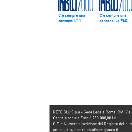
C’è sempre una
C’è sempre una
canzone: L’11
canzone: La FAO,
settembre che
cos’è e come opera
cambiò il mondo.
Podcast del 21
Podcast del 11
settembre 2017
settembre
RETE BLU S.p.a - Sede Legale Roma (RM) Via
Capitale sociale Euro 6.980.000,00 i.v
C.F. e Numero d’iscrizione del Registro dell
amministrazione.reteblu@pec.glauco.it