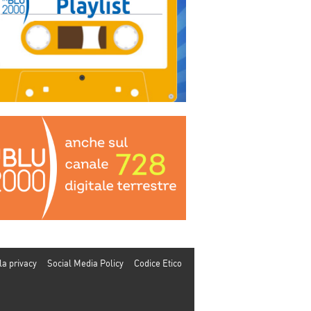
la privacy
Social Media Policy
Codice Etico