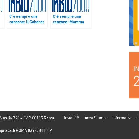
C’è sempre una
C’è sempre una
canzone: Il Cabaret
canzone: Mamma
.
Voltaire e la nascita
mia, chi erano mai
del Dadaismo –
gli ABBA – Podcast
Podcast del 28
del 6 ottobre 2017
settembre 2017
Invia C.V.
Area Stampa
Informativa sul
 Aurelia 796 – CAP 00165 Roma
e Imprese di ROMA 03922811009