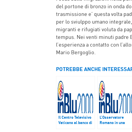
del portone di bronzo in onda do
trasmissione e’ questa volta pad
per lo sviulppo umano integrale,
migranti e rifugiati voluta da pa
tempus. Nei venti minuti padre B
l’esperienza a contatto con l’al
Mario Bergoglio.
POTREBBE ANCHE INTERESSA
Il Centro Televisivo
L’Osservatore
Vaticano al banco di
Romano in una
prova del giubileo
rinnovata veste