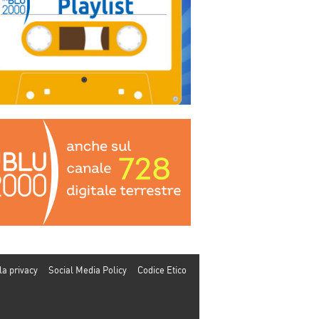
la privacy
Social Media Policy
Codice Etico