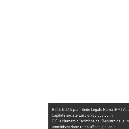
straordinario è il
grafica e contenuti
filo conduttore della
inediti – Puntata d
puntata
15 gennaio
RETE BLU S.p.a - Sede Legale Roma (RM) Via
Capitale sociale Euro 6.980.000,00 i.v
C.F. e Numero d’iscrizione del Registro dell
amministrazione.reteblu@pec.glauco.it