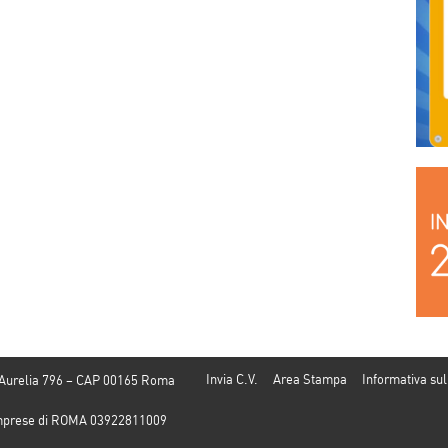
del ministero della
el
Chiesa nel sociale
secondo il prefetto
il cardinale Turkson
– Puntata del 29
gennaio
Invia C.V.
Area Stampa
Informativa sul
 Aurelia 796 – CAP 00165 Roma
e Imprese di ROMA 03922811009