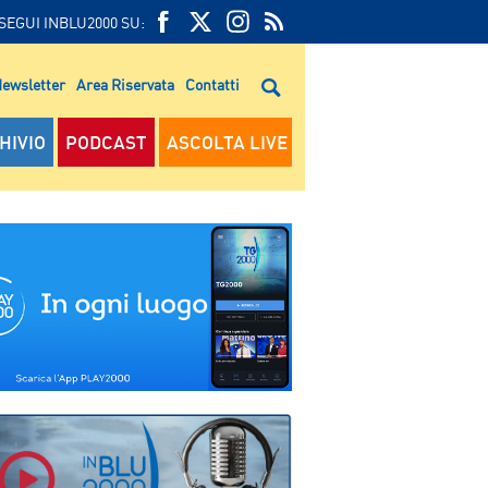
SEGUI INBLU2000 SU:
FEED
FACEBOOK
TWITTER
FEED
RSS
ewsletter
Area Riservata
Contatti
RSS
HIVIO
PODCAST
ASCOLTA LIVE