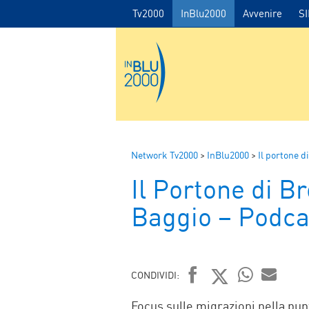
Tv2000
InBlu2000
Avvenire
S
Network Tv2000
>
InBlu2000
>
Il portone d
Il Portone di B
Baggio – Podca
CONDIVIDI:
FACEBOOK
TWITTER
WHATSAP
MAIL
Focus sulle migrazioni nella pun