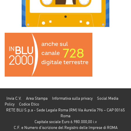
Invia C.V.
Area Stampa
Informativa sulla privacy
Social Media
Policy
Codice Etico
RETE BLU S.p.a - Sede Legale Roma (RM) Via Aurelia 796 – CAP 00165
Roma
Capitale sociale Euro 6.980.000,00 i.v
C.F. e Numero d’iscrizione del Registro delle Imprese di ROMA