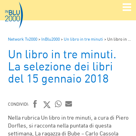
Network Tv2000
>
InBlu2000
>
Un libro in tre minuti
>
Un libro in tre minuti. La selezione dei libri del 15 gennaio 2018
Un libro in tre minuti.
La selezione dei libri
del 15 gennaio 2018
CONDIVIDI:
FACEBOOK
TWITTER
WHATSAPP
MAIL
Nella rubrica Un libro in tre minuti, a cura di Piero
Dorfles, si racconta nella puntata di questa
settimana, La ragazza di Bube – Carlo Cassola