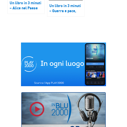
Un libro in 3 minuti
Un libro in 3 minuti
– Alice nel Paese
– Guerra e pace,
delle meraviglie di
romanzo storico di
Lewis Carroll
Lev Tolstoj