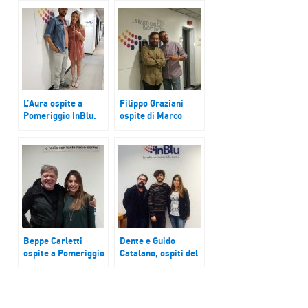
L’Aura ospite a
Filippo Graziani
Pomeriggio InBlu.
ospite di Marco
Ascolta l’intervista
Parce a Pomeriggio
integrale
InBlu. Ascolta
l’intervista
Beppe Carletti
Dente e Guido
ospite a Pomeriggio
Catalano, ospiti del
InBlu. Riascolta
Pomeriggio inBlu.
l’intervista
Ascolta l’intervista