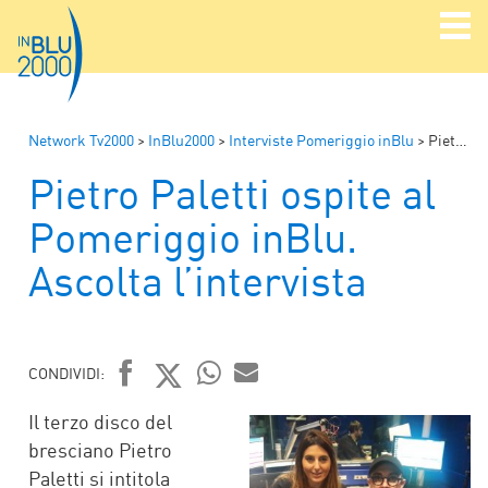
Network Tv2000
>
InBlu2000
>
Interviste Pomeriggio inBlu
>
Pietro Paletti ospite al Pomeriggio inBlu. Ascolta l’intervista
Pietro Paletti ospite al
Pomeriggio inBlu.
Ascolta l’intervista
CONDIVIDI:
FACEBOOK
TWITTER
WHATSAPP
MAIL
Il terzo disco del
bresciano Pietro
Paletti si intitola