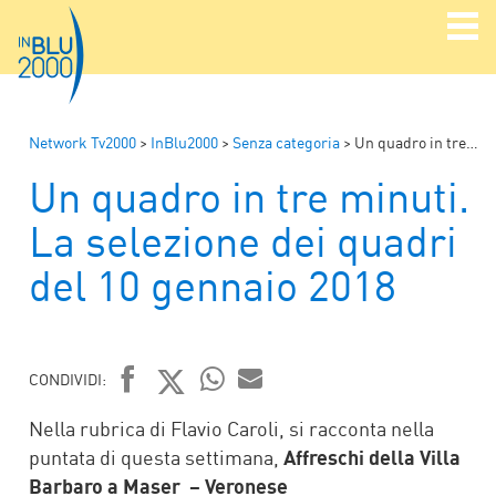
Network Tv2000
>
InBlu2000
>
Senza categoria
>
Un quadro in tre minuti. La selezione dei quadri del 10 gennaio 2018
Un quadro in tre minuti.
La selezione dei quadri
del 10 gennaio 2018
CONDIVIDI:
FACEBOOK
TWITTER
WHATSAPP
MAIL
Nella rubrica di Flavio Caroli, si racconta nella
puntata di questa settimana,
Affreschi della Villa
Barbaro a Maser – Veronese