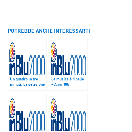
POTREBBE ANCHE INTERESSARTI
Un quadro in tre
La musica è ribelle
minuti. La selezione
– Anni ’80:
dei quadri del 17
sequencer e
gennaio 2018
sintetizzatori