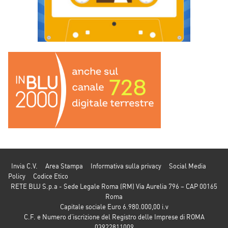
Invia C.V.
Area Stampa
Informativa sulla privacy
Social Media
Policy
Codice Etico
RETE BLU S.p.a - Sede Legale Roma (RM) Via Aurelia 796 – CAP 00165
Roma
Capitale sociale Euro 6.980.000,00 i.v
C.F. e Numero d’iscrizione del Registro delle Imprese di ROMA
03922811009