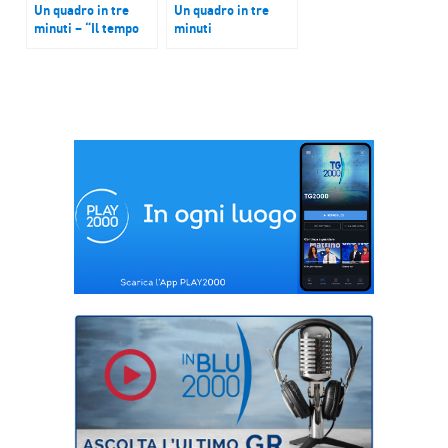
Un quadro in tre
Un quadro in tre
minuti – “Il tempo
minuti
scopre la verità” di
-“Matrimonio alla
Giovanni Battista
moda” di William
Tiepolo
Hogarth