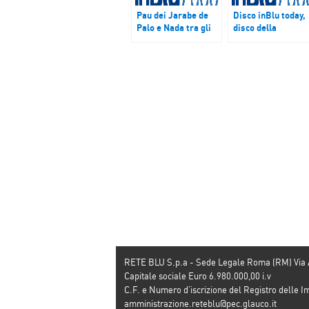
Pau dei Jarabe de
Disco inBlu today,
Palo e Nada tra gli
disco della
ospiti di “C’è
settimana dal 29
sempre una
maggio al 3 giugno
canzone”
“Mi hai fatto fare
tardi” di Nina Zilli.
RETE BLU S.p.a - Sede Legale Roma (RM) Via
Capitale sociale Euro 6.980.000,00 i.v
C.F. e Numero d’iscrizione del Registro dell
amministrazione.reteblu@pec.glauco.it