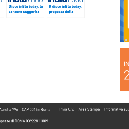
Disco inBlu today, la
Il disco inBlu today,
canzone suggerita
proposta della
sulle frequenze
settimana sulle
 è
inBlu per la
frequenze inBlu è
settimana dal 5 al
Kesha/Praying
10 giugno: Liam
Gallagher/Wall of
Glass
Invia C.V.
Area Stampa
Informativa sul
 Aurelia 796 – CAP 00165 Roma
e Imprese di ROMA 03922811009