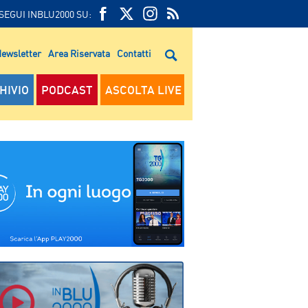
SEGUI INBLU2000 SU:
FEED
FACEBOOK
TWITTER
FEED
RSS
ewsletter
Area Riservata
Contatti
RSS
HIVIO
PODCAST
ASCOLTA LIVE