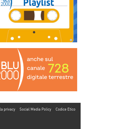
la privacy
Social Media Policy
Codice Etico