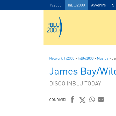
Tv2000
InBlu2000
Avvenire
S
Network Tv2000
>
InBlu2000
>
Musica
>
Ja
James Bay/Wil
DISCO INBLU TODAY
CONDIVIDI:
FACEBOOK
TWITTER
WHATSAP
MAIL