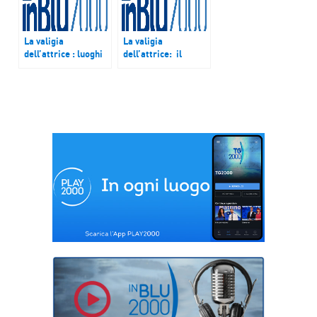
La valigia
La valigia
dell’attrice : luoghi
dell’attrice: il
esotici
Natale