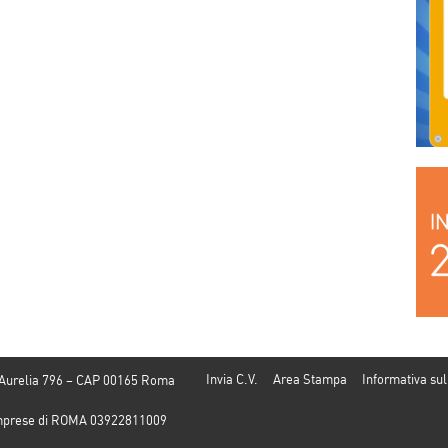
Invia C.V.
Area Stampa
Informativa sul
 Aurelia 796 – CAP 00165 Roma
e Imprese di ROMA 03922811009