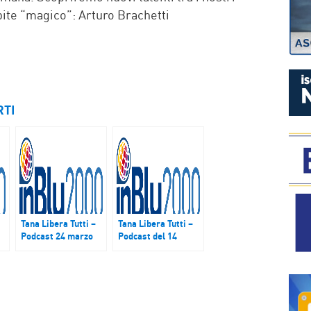
ite “magico”: Arturo Brachetti
RTI
Tana Libera Tutti –
Tana Libera Tutti –
Podcast 24 marzo
Podcast del 14
2018
aprile