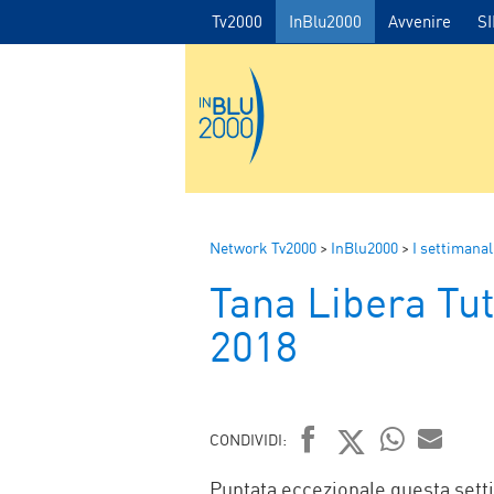
Tv2000
InBlu2000
Avvenire
S
Network Tv2000
>
InBlu2000
>
I settimanal
Tana Libera Tu
2018
CONDIVIDI:
FACEBOOK
TWITTER
WHATSAP
MAIL
Puntata eccezionale questa setti