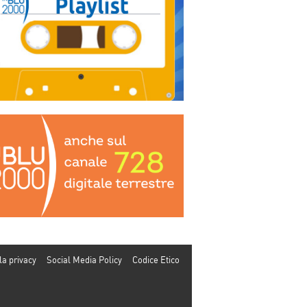
la privacy
Social Media Policy
Codice Etico