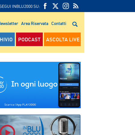
SEGUI INBLU2000 SU:
FEED
FACEBOOK
TWITTER
FEED
RSS
ewsletter
Area Riservata
Contatti
RSS
HIVIO
PODCAST
ASCOLTA LIVE