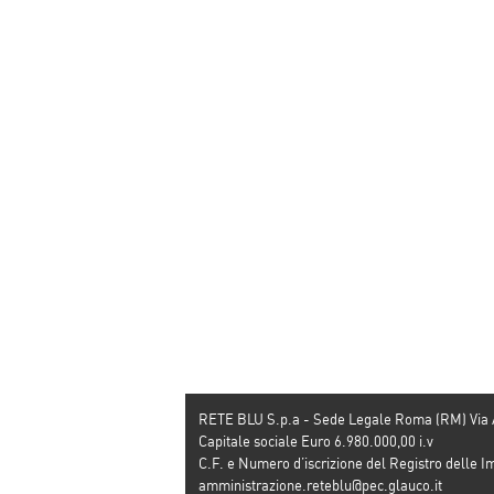
RETE BLU S.p.a - Sede Legale Roma (RM) Via
Capitale sociale Euro 6.980.000,00 i.v
C.F. e Numero d’iscrizione del Registro dell
amministrazione.reteblu@pec.glauco.it