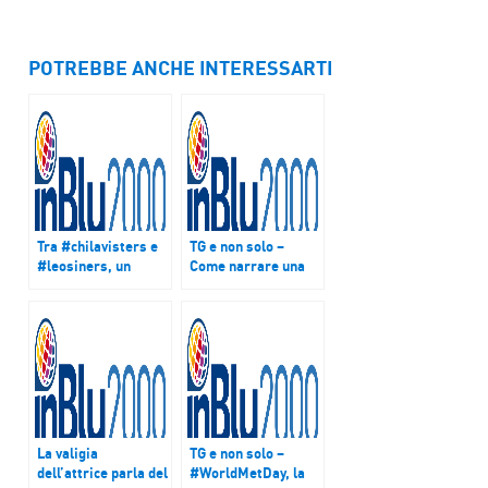
POTREBBE ANCHE INTERESSARTI
Tra #chilavisters e
TG e non solo –
#leosiners, un
Come narrare una
hashtag per
tragedia, da
scacciare i fantasmi
#ShakespeareWeek
della cronaca più
a #16marzo1978
cupa?
La valigia
TG e non solo –
dell’attrice parla del
#WorldMetDay, la