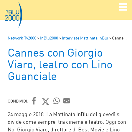
Network Tv2000
>
InBlu2000
>
Interviste Mattinata inBlu
>
Cannes con Giorgio Viaro, teatro con Lino Guanciale
Cannes con Giorgio
Viaro, teatro con Lino
Guanciale
CONDIVIDI:
FACEBOOK
TWITTER
WHATSAPP
MAIL
24 maggio 2018. La Mattinata InBlu del giovedì si
divide come sempre tra cinema e teatro. Oggi con
Noi Giorgio Viaro, direttore di Best Movie e Lino