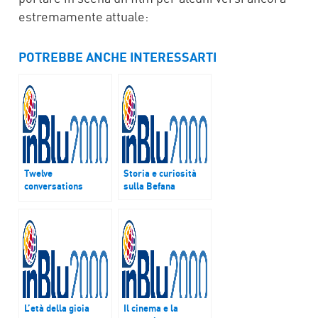
estremamente attuale:
POTREBBE ANCHE INTERESSARTI
Twelve
Storia e curiosità
conversations
sulla Befana
approda in Italia
L’età della gioia
Il cinema e la