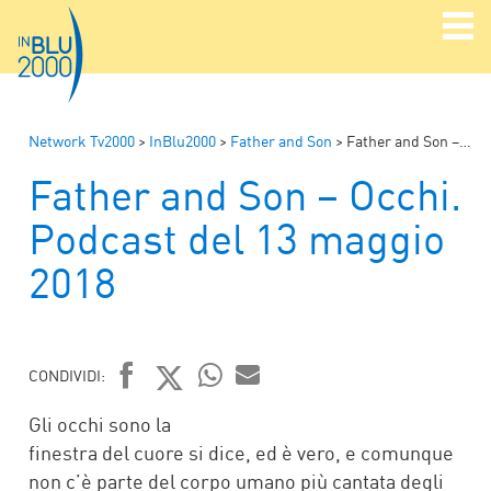
Network Tv2000
>
InBlu2000
>
Father and Son
>
Father and Son – Occhi. Podcast del 13 maggio 2018
Father and Son – Occhi.
Podcast del 13 maggio
2018
CONDIVIDI:
FACEBOOK
TWITTER
WHATSAPP
MAIL
Gli occhi sono la
finestra del cuore si dice, ed è vero, e comunque
non c’è parte del corpo umano più cantata degli