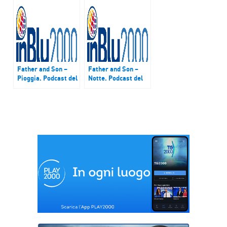
Father and Son –
Father and Son –
Pioggia. Podcast del
Notte. Podcast del
15 aprile 2018
17 giugno 2018