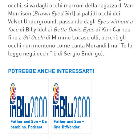
occhi, si va dagli occhi marroni della ragazza di Van
Morrison (
Brown Eyed
Girl) ai pallidi occhi dei
Velvet Underground, passando dagli
Eyes without a
face
di Billy Idol ai
Bette Davis Eyes
di Kim Carnes
fino a
Gli Occhi
di Mimmo Locasciulli, perchè gli
occhi non mentono come canta Morandi (ma “Te lo
leggo negli occhi” è di Sergio Endrigo)
.
POTREBBE ANCHE INTERESSARTI
Father and Son – Da
Father and Son –
bambino. Podcast
OneHitWonder.
del 5 novembre 2017
Podcast del 25
marzo 2018