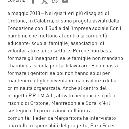
CONDIVIDI:
FACEBOOK
TWITTER
WHATSAPP
MAIL
6 maggio 2018 – Nei quartieri più disagiati di
Crotone, in Calabria, ci sono progetti avviati dalla
Fondazione con Il Sud e dall’impresa sociale Con i
bambini, che mettono al centro la comunità
educante: scuola, famiglie, associazioni di
volontariato e terzo settore. Perché non basta
formare gli insegnanti se le famiglie non mandano
i bambini a scuola per farli lavorare. E non basta
formare i genitori se poi non hanno soldi per
mantenere i figli e diventano manovalanza della
criminalità organizzata. Anche al centro del
progetto P.R.I.M.A.I., attivato nei quartieri più a
rischio di Crotone, Manfredonia e Sora, c’è il
sostegno e la promozione dell’intera
comunità. Federica Margaritora ha intervistato
una delle responsabili del progetto, Enza Foceri.