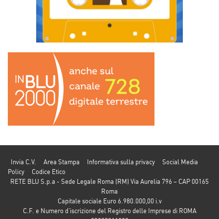
Invia C.V.
Area Stampa
Informativa sulla privacy
Social Media
Policy
Codice Etico
RETE BLU S.p.a - Sede Legale Roma (RM) Via Aurelia 796 – CAP 00165
Roma
Capitale sociale Euro 6.980.000,00 i.v
C.F. e Numero d’iscrizione del Registro delle Imprese di ROMA