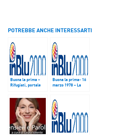
POTREBBE ANCHE INTERESSARTI
Buona la prima –
Buona la prima- 16
Rifugiati, portale
marzo 1978 – La
con la mappa dei
strage di via Fani
servizi: il Refugees
Map Services