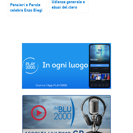
Udienza generale e
Pensieri e Parole
abusi del clero
celebra Enzo Biagi