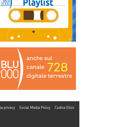
la privacy
Social Media Policy
Codice Etico