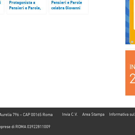
i
Protagonista a
Pensieri e Parole
Pensieri e Parole,
celebra Giovanni
Moliere – Podcast
Pascoli – Podcast
di
del 11 marzo 2018
del 15 aprile 2018
el
Invia C.V.
Area Stampa
Informativa sul
 Aurelia 796 – CAP 00165 Roma
e Imprese di ROMA 03922811009