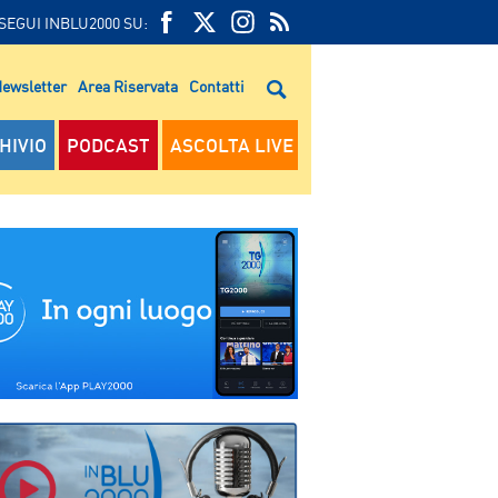
SEGUI INBLU2000 SU:
FEED
FACEBOOK
TWITTER
FEED
RSS
ewsletter
Area Riservata
Contatti
RSS
HIVIO
PODCAST
ASCOLTA LIVE