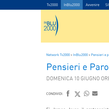
Tv2000
InBlu2000
Avvenire
S
Network Tv2000
>
InBlu2000
>
Pensieri e p
Pensieri e Par
DOMENICA 10 GIUGNO ORE
CONDIVIDI:
FACEBOOK
TWITTER
WHATSAP
MAIL