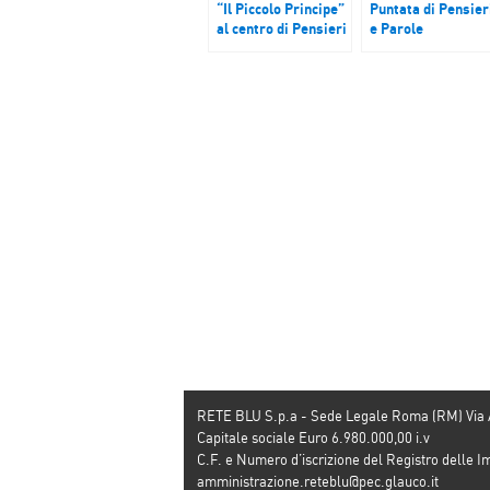
“Il Piccolo Principe”
Puntata di Pensier
al centro di Pensieri
e Parole
e Parole – Podcast
interamente
del 19 novembre
dedicata alla città 
2017
Napoli – Podcast d
10 febbraio 2018
RETE BLU S.p.a - Sede Legale Roma (RM) Via
Capitale sociale Euro 6.980.000,00 i.v
C.F. e Numero d’iscrizione del Registro dell
amministrazione.reteblu@pec.glauco.it