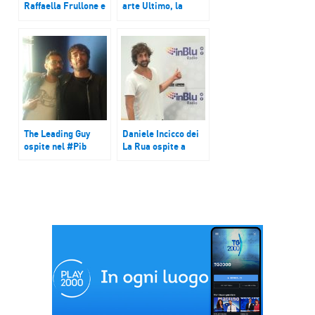
Raffaella Frullone e
arte Ultimo, la
Marco Parce a
sorpresa di
Pomeriggio InBlu.
Sanremo
Ascolta l’intervista
The Leading Guy
Daniele Incicco dei
ospite nel #Pib
La Rua ospite a
#PIB