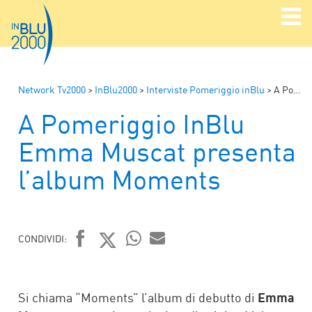
Network Tv2000
>
InBlu2000
>
Interviste Pomeriggio inBlu
>
A Pomeriggio InBlu Emma Muscat presenta l’album Moments
A Pomeriggio InBlu
Emma Muscat presenta
l’album Moments
CONDIVIDI:
FACEBOOK
TWITTER
WHATSAPP
MAIL
Si chiama “Moments” l’album di debutto di
Emma