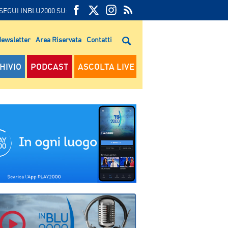
SEGUI INBLU2000 SU:
FEED
FACEBOOK
TWITTER
FEED
RSS
ewsletter
Area Riservata
Contatti
RSS
HIVIO
PODCAST
ASCOLTA LIVE