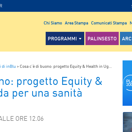
IR
Chi Siamo
Area Stampa
Comunicati Stampa
N
PROGRAMMI
PALINSESTO
ARC
 di inBlu
>
Cosa c’è di buono: progetto Equity & Health in Uganda per una sanità migliore
no: progetto Equity &
da per una sanità
ALLE ORE 12.06