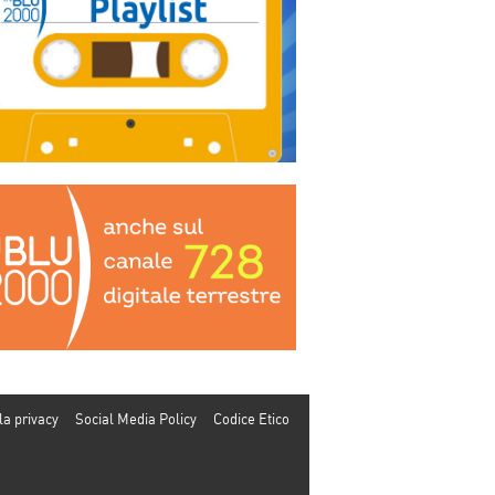
la privacy
Social Media Policy
Codice Etico