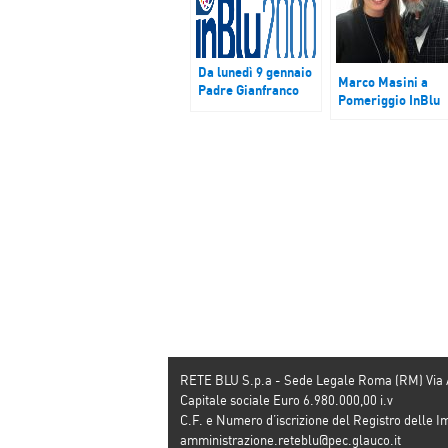
Da lunedì 9 gennaio
Marco Masini a
Padre Gianfranco
Pomeriggio InBlu
Barbieri a “Prima di
tutto”
RETE BLU S.p.a - Sede Legale Roma (RM) Via
Capitale sociale Euro 6.980.000,00 i.v
C.F. e Numero d’iscrizione del Registro dell
amministrazione.reteblu@pec.glauco.it