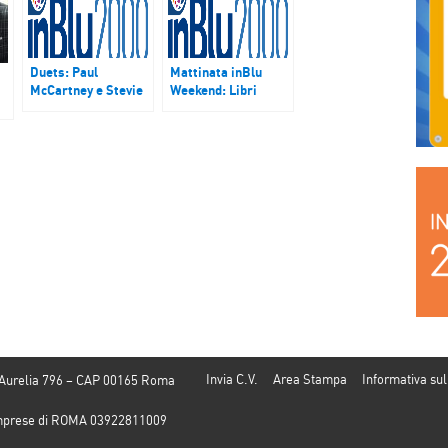
Duets: Paul
Mattinata inBlu
McCartney e Stevie
Weekend: Libri
Wonder
d’amare, Festival
Santa Fiora, Radio
Duomo
Invia C.V.
Area Stampa
Informativa sul
 Aurelia 796 – CAP 00165 Roma
e Imprese di ROMA 03922811009