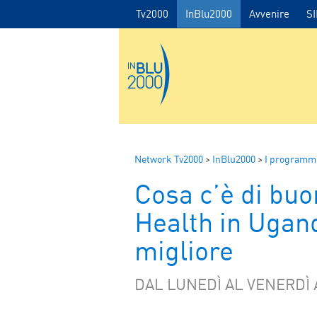
Tv2000
InBlu2000
Avvenire
S
Network Tv2000
>
InBlu2000
>
I programmi
Cosa c’è di buo
Health in Ugan
migliore
DAL LUNEDÌ AL VENERDÌ 