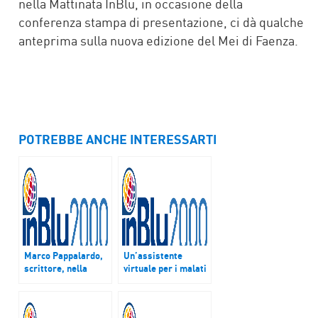
nella Mattinata InBlu, in occasione della
conferenza stampa di presentazione, ci dà qualche
anteprima sulla nuova edizione del Mei di Faenza.
POTREBBE ANCHE INTERESSARTI
Marco Pappalardo,
Un’assistente
scrittore, nella
virtuale per i malati
#MIB racconta il
di Alzheimer
suo libro in onore di
Padre Pino Puglisi