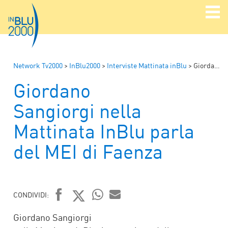
Network Tv2000
>
InBlu2000
>
Interviste Mattinata inBlu
>
Giordano Sangiorgi nella Mattinata InBlu parla del MEI di Faenza
Giordano
Sangiorgi nella
Mattinata InBlu parla
del MEI di Faenza
CONDIVIDI:
FACEBOOK
TWITTER
WHATSAPP
MAIL
Giordano Sangiorgi