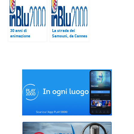
30 anni di
La strada dei
animazione
Samouni, da Cannes
a Mattinata InBlu