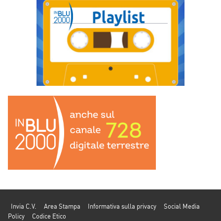
Invia C.V.
Area Stampa
Informativa sulla privacy
Social Media
Policy
Codice Etico