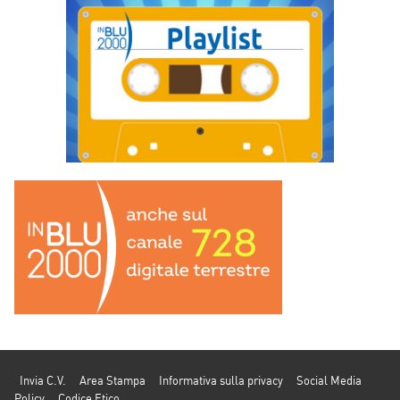
Invia C.V.
Area Stampa
Informativa sulla privacy
Social Media
Policy
Codice Etico