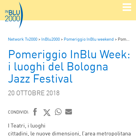
Network Tv2000
>
InBlu2000
>
Pomeriggio InBlu weekend
>
Pomeriggio InBlu Week: i luoghi del Bologna Jazz Festival
Pomeriggio InBlu Week:
i luoghi del Bologna
Jazz Festival
20 OTTOBRE 2018
CONDIVIDI:
FACEBOOK
TWITTER
WHATSAPP
MAIL
I Teatri, i luoghi
cittadini, le nuove dimensioni, l’area metropolitana