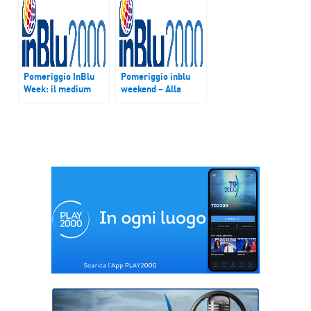
Pomeriggio InBlu
Pomeriggio inblu
Week: il medium
weekend – Alla
della scrittura
scoperta del Museo
Interattivo di
Archeologia
Informatica di
Cosenza