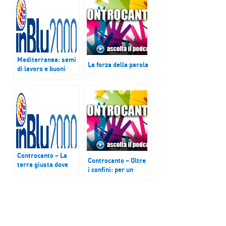
Mediterranea: semi
La forza della parola
di lavoro e buoni
frutti
Controcanto – La
Controcanto – Oltre
terra giusta dove
i confini: per un
far nascere i sogni
canto a due voci