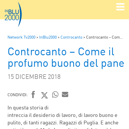
Network Tv2000
>
InBlu2000
>
Controcanto
>
Controcanto – Come il profumo buono del pane
Controcanto – Come il
profumo buono del pane
15 DICEMBRE 2018
CONDIVIDI:
FACEBOOK
TWITTER
WHATSAPP
MAIL
In questa storia di
intreccia il desiderio di lavoro, di lavoro buono e
pulito, di tanti ragazzi. Ragazzi di Puglia. E anche