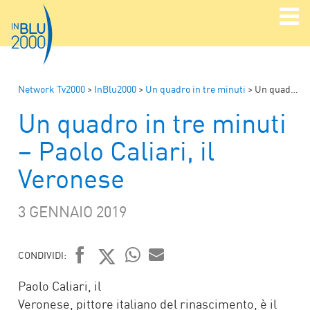
Network Tv2000
>
InBlu2000
>
Un quadro in tre minuti
>
Un quadro in tre minuti – Paolo Caliari, il Veronese
Un quadro in tre minuti
– Paolo Caliari, il
Veronese
3 GENNAIO 2019
CONDIVIDI:
FACEBOOK
TWITTER
WHATSAPP
MAIL
Paolo Caliari, il
Veronese, pittore italiano del rinascimento, è il