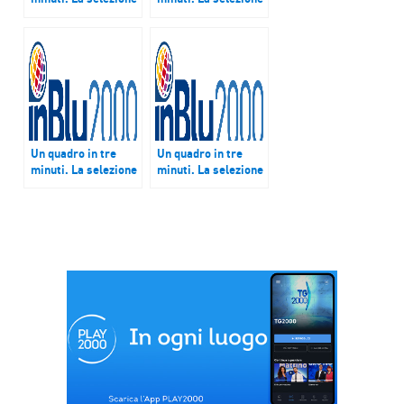
dei quadri del 24
dei quadri del 21
ottobre 2017
febbraio 2018
Un quadro in tre
Un quadro in tre
minuti. La selezione
minuti. La selezione
dei quadri del 21
dei quadri del 23
marzo 2018
maggio 2018